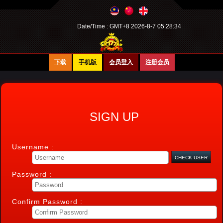
Date/Time :
GMT+8 2026-8-7 05:28:34
下载
手机版
会员登入
注册会员
SIGN UP
Username :
Password :
Confirm Password :