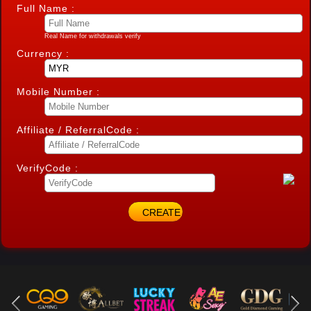
Full Name :
Real Name for withdrawals verify
Currency :
Mobile Number :
Affiliate / ReferralCode :
VerifyCode :